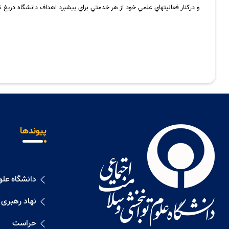
و دركنار فعاليتهاي علمي خود از هر خدمتي براي پيشبرد اهداف دانشگاه دريغ نو
پیوندها
دانشگاه عل
نهاد رهبری
حراست