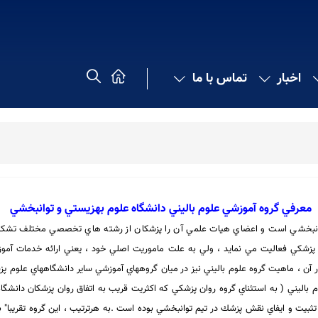
اخبار
تماس با ما
معرفي گروه آموزشي علوم باليني دانشگاه علوم بهزيستي و توانبخشي
توانبخشي است و اعضاي هيات علمي آن را پزشكان از رشته هاي تخصصي مختلف تشكيل د
پزشكي فعاليت مي نمايد ، ولي به علت ماموريت اصلي خود ، يعني ارائه خدمات آمو
راخور آن ، ماهيت گروه علوم باليني نيز در ميان گروههاي آموزشي ساير دانشگاههاي عل
 باليني ( به استثناي گروه روان پزشكي كه اكثريت قريب به اتفاق روان پزشكان دانشگا