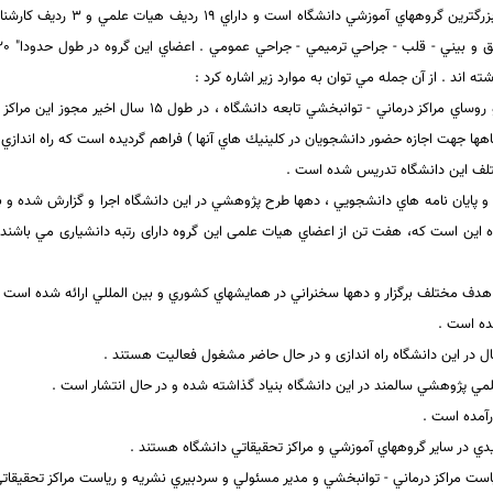
نيروهاي هيات علمي پرداخته است 
اند . از آن جمله مي توان به موارد زير اشاره كرد :
1- به همت اعضاي اين گروه به عنوان مسئولين راه اندازي ، م
 جهت اجازه حضور دانشجويان در كلينيك هاي آنها ) فراهم گرديده است كه راه اندازي مراك
 و پايان نامه هاي دانشجويي ، دهها طرح پژوهشي در اين دانشگاه اجرا و گزارش شده و به
ه اين است كه،
ده است .
رآمده است .
 رياست مراكز درماني - توانبخشي و مدير مسئولي و سردبيري نشريه و رياست مراكز تحقيقا