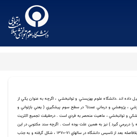
اده اند .دانشگاه علوم بهزيستي و توانبخشي ، اگرچه به عنوان يكي از
زشي ، پژوهشي و درماني عمدتا" در سطح سوم پيشگيري ( يعني بازتواني و
وم پزشكي و توانبخشي ، ماهيت منحصر به فردي است . درحقيقت تجميع اكثريت
ه را دربرمي گيرد ) نيز به همين علت بوده است . اگرچه سند مكتوبي در اين
زمينه موجود نيست ولي به نظر مي رسد ماموريت اوليه اين گروه ، تعريف ، تثبيت و ايفاي نقش پزشك در تيم توانبخشي بوده است .به هرترتيب ، اين گروه تقريبا" بلافاصله بعد از تاسيس دانشگاه در سالهاي 71-1370 ، شكل گرفته و به جذب