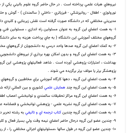
مديريتي مختلفي كه در دانشگاه صورت گرفته است نقش زيربنايي و كليدي داشته 
گروههاي مختلف آموزشي اين دانشگاه ( به جاي پرداخت هزينه به ساير دانشگاهها
2- به كمك اعضاي اين گروه صدها واحد درسي به دانشجويان از گروههاي مختلف اين دانشگاه تدريس شده است .
3- به همت اعضاي اين گروه و بدون امكان بهره برداري از نيروهاي دانشجويي
بهداشت ، امتيازات پژوهشي آورده است . شاهد فعاليتهاي پژوهشي اين گرو
پژوهشگر برتر يا مولف برتر برگزيده مي شوند .
4- به همت اعضاي اين گروه ، دهها كارگاه آموزشي براي مخاطبين و گروههاي هدف مختلف برگزار و دهها سخنراني در همايشهاي كشوري و بين المللي ارائه شده است .
5- به همت اعضاي اين گروه چند
همايش علمي
كشوري و بين المللي ارائه ش
6- به همت اعضاي اين گروه مراكز تحقيقات سالمندي و توانبخشي اعصاب اطفال در اين دانشگاه راه اندازی و در حال حاضر مشغول فعاليت هستند .
7- به همت اعضاي اين گروه نشريه علمي - پژوهشي توانبخشي و فصلنامه علمي پژوهشي سالمند در اين دانشگاه بنياد گذاشته شده و در حال انتشار است .
8- به همت اعضاي اين گروه چندين
كتاب ترجمه اي و تاليفي
به رشته تحرير د
9- چندين عضو اين گروه درحال حاضر اعضاي نيمه وقت ولي بسيار فعال و كليدي در ساير گروههاي آموزشي و مراكز تحقيقاتي دانشگاه هستند .
10- چندين عضو اين گروه در طول سالها ،‌مسئوليتهاي اجرائي مختلفي را ، از