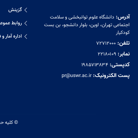
گزینش
آدرس:
دانشگاه علوم توانبخشی و سلامت
روابط عموع
اجتماعی تهران، اوین، بلوار دانشجو، بن بست
کودکیار
اداره آمار و
تلفن:
72712000
نمابر:
۲۲۱۸۰۱۰۹
کدپستی:
۱۹۸۵۷۱۳۸۳۴
پست الکترونیک:
pr@uswr.ac.ir
© کلیه حقوق این وب سایت متعلق به دانشگاه علوم توانبخشی و سلامت اجتماعی می باشد.