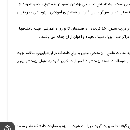
. در حال حاضر گروه علوم باليني يكي از بزرگترين گروههاي آموزشي دانشگاه است و داراي 19 رديف هيات علمي و 3 رديف كارشناسي است . رشته هاي تخصصي پزشكان عضو كروه متنوع بوده و عبارتند از :
نورولوژي - اطفال - روانپزشكي - فيزياتري - داخلي ( سالمندان ) - گوش و حلق و بيني - قلب - جراحي ترميمي - جراحي عمومي . اعضاي اين گروه در طول حدودا" 20 سالي كه از عمر گروه مي گذرد در فعاليتهاي آموزشي ، پژوهشي ، درماني و
سئولين فني و روساي مراكز درماني - توانبخشي تابعه دانشگاه ، در طول 15 سال اخير مجوز اين مراكز از وزارت متبوع اخذ گرديده ، و فيلدهاي كارورزي و آموزشي جهت دانشجويان
ز صبا ، پويا ، سينا ، رفيده
و اخوان از آن جمله مي باشند .
 مقالات علمي - پژوهشي تبديل و براي دانشگاه در ارزشيابيهاي سالانه وزارت
هفت تن از اعضاي هیات علمی اين گروه دارای رتبه دانشياری مي باشند و هرساله در هفته پژوهش 2-1 نفر از همكاران گروه به عنوان پژوهش برتر يا
تي گرفته تا مديريت گروه و رياست هيات مميزه و معاونت دانشگاه تقبل نموده